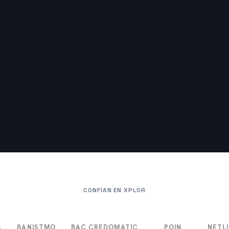
CONFÍAN EN XPLOR
Á
BANISTMO
BAC CREDOMATIC
POIN
NETLI