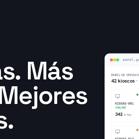
as. Más
panel.g
PANEL DE OPERAC
42 kioscos ·
 Mejores
KIOSKO-001
s.
ONLINE
342
tx hoy
KIOSKO-012