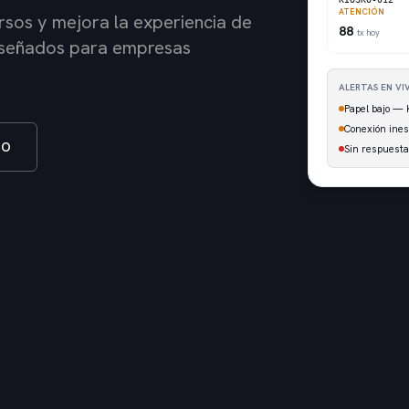
ATENCIÓN
sos y mejora la experiencia de
88
tx hoy
diseñados para empresas
ALERTAS EN VI
Papel bajo —
Conexión ine
TO
Sin respuest