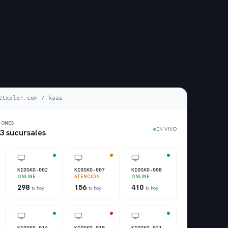
etxplor.com / kaas
IONES
EN VIVO
 3 sucursales
KIOSKO-002
KIOSKO-007
KIOSKO-008
ONLINE
ATENCIÓN
ONLINE
298
156
410
tx hoy
tx hoy
tx hoy
KIOSKO-014
KIOSKO-019
KIOSKO-021