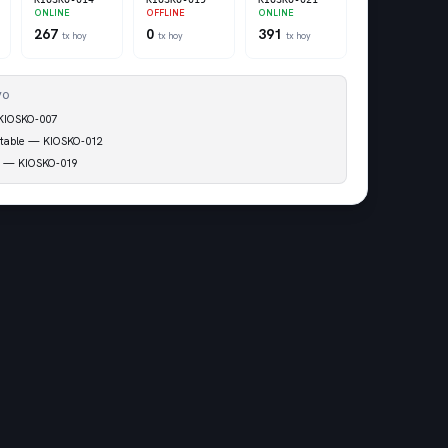
ONLINE
OFFLINE
ONLINE
267
0
391
tx hoy
tx hoy
tx hoy
VO
 KIOSKO-007
stable — KIOSKO-012
a — KIOSKO-019