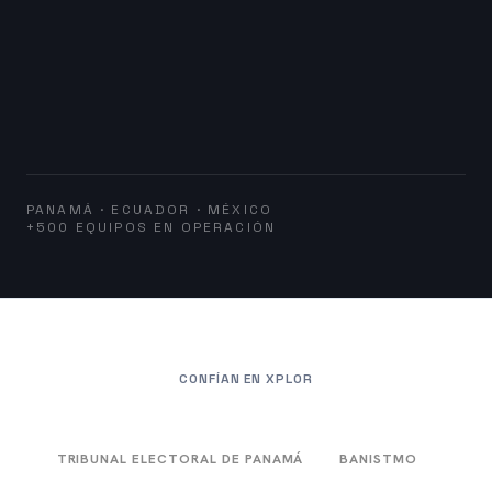
PANAMÁ · ECUADOR · MÉXICO
+500 EQUIPOS EN OPERACIÓN
CONFÍAN EN XPLOR
TRIBUNAL ELECTORAL DE PANAMÁ
BANISTMO