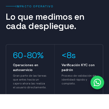
IMPACTO OPERATIVO
Lo que medimos en
cada despliegue.
60-80%
<8s
Operaciones en
Verificación KYC con
autoservicio
padrón
Gran parte de las tareas
Proceso de validación de
que antes hacía un
identidad rápido y
cajero ahora las realiza
completo.
el usuario directamente.
24/7
Multi-