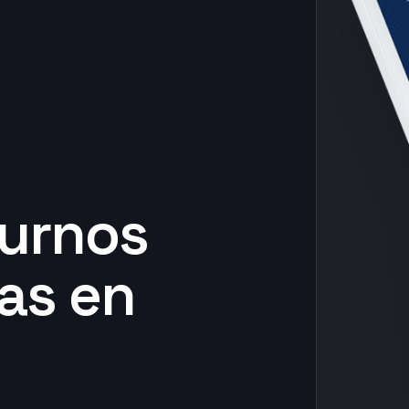
turnos
as en